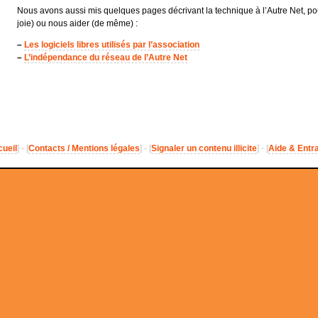
Nous avons aussi mis quelques pages décrivant la technique à l’Autre Net, po
joie) ou nous aider (de même) :
–
Les logiciels libres utilisés par l’association
–
L’indépendance du réseau de l’Autre Net
ueil
] - [
Contacts / Mentions légales
] - [
Signaler un contenu illicite
] - [
Aide & Entr