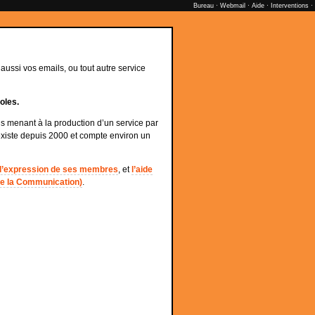
Bureau
·
Webmail
·
Aide
·
Interventions
·
ussi vos emails, ou tout autre service
oles.
menant à la production d’un service par
existe depuis 2000 et compte environ un
 d’expression de ses membres
, et
l’aide
 de la Communication)
.