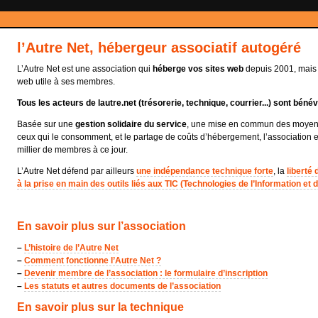
l’Autre Net, hébergeur associatif autogéré
L’Autre Net est une association qui
héberge vos sites web
depuis 2001, mais a
web utile à ses membres.
Tous les acteurs de lautre.net (trésorerie, technique, courrier...) sont bénév
Basée sur une
gestion solidaire du service
, une mise en commun des moyens 
ceux qui le consomment, et le partage de coûts d’hébergement, l’association 
millier de membres à ce jour.
L’Autre Net défend par ailleurs
une indépendance technique forte
, la
liberté
à la prise en main des outils liés aux TIC (Technologies de l’Information et
En savoir plus sur l’association
–
L’histoire de l’Autre Net
–
Comment fonctionne l’Autre Net ?
–
Devenir membre de l’association : le formulaire d’inscription
–
Les statuts et autres documents de l’association
En savoir plus sur la technique