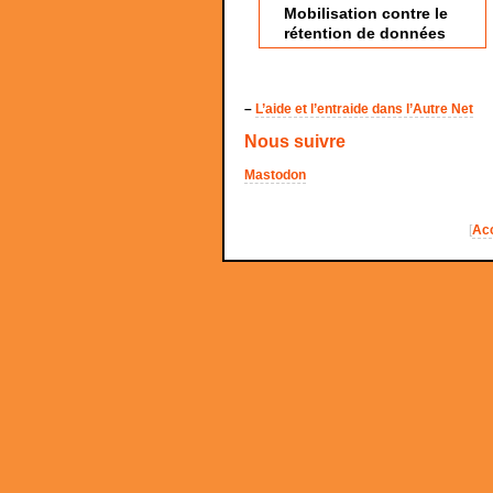
Mobilisation contre le
rétention de données
–
L’aide et l’entraide dans l’Autre Net
Nous suivre
Mastodon
[
Acc