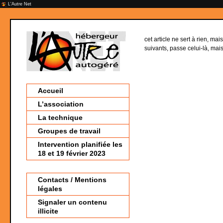
L'Autre Net
cet article ne sert à rien, mai
suivants, passe celui-là, mais 
Accueil
L’association
La technique
Groupes de travail
Intervention planifiée les
18 et 19 février 2023
Contacts / Mentions
légales
Signaler un contenu
illicite