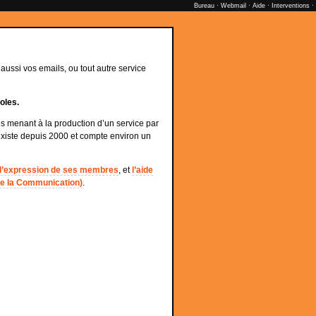
Bureau
·
Webmail
·
Aide
·
Interventions
·
ussi vos emails, ou tout autre service
oles.
menant à la production d’un service par
existe depuis 2000 et compte environ un
 d’expression de ses membres
, et
l’aide
 de la Communication)
.