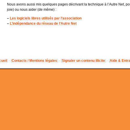
Nous avons aussi mis quelques pages décrivant la technique à l’Autre Net, po
joie) ou nous aider (de même) :
–
Les logiciels libres utilisés par l’association
–
L’indépendance du réseau de l’Autre Net
ueil
] - [
Contacts / Mentions légales
] - [
Signaler un contenu illicite
] - [
Aide & Entr