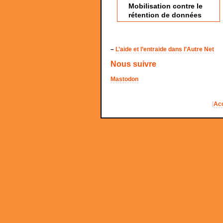
Mobilisation contre le
rétention de données
–
L’aide et l’entraide dans l’Autre Net
Nous suivre
Mastodon
[
Acc