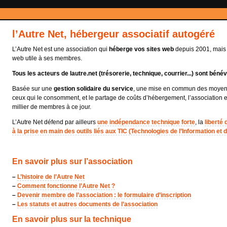
l’Autre Net, hébergeur associatif autogéré
L’Autre Net est une association qui
héberge vos sites web
depuis 2001, mais a
web utile à ses membres.
Tous les acteurs de lautre.net (trésorerie, technique, courrier...) sont bénév
Basée sur une
gestion solidaire du service
, une mise en commun des moyens 
ceux qui le consomment, et le partage de coûts d’hébergement, l’association 
millier de membres à ce jour.
L’Autre Net défend par ailleurs
une indépendance technique forte
, la
liberté
à la prise en main des outils liés aux TIC (Technologies de l’Information et
En savoir plus sur l’association
–
L’histoire de l’Autre Net
–
Comment fonctionne l’Autre Net ?
–
Devenir membre de l’association : le formulaire d’inscription
–
Les statuts et autres documents de l’association
En savoir plus sur la technique