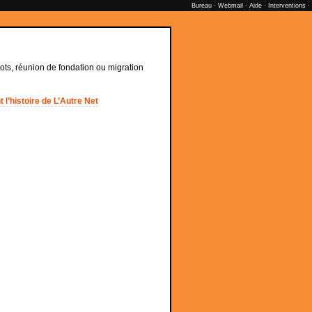
Bureau
·
Webmail
·
Aide
·
Interventions
·
ts, réunion de fondation ou migration
 l’histoire de L’Autre Net