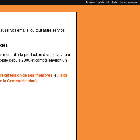
Bureau
·
Webmail
·
Aide
·
Interventions
·
ussi vos emails, ou tout autre service
oles.
menant à la production d’un service par
existe depuis 2000 et compte environ un
 d’expression de ses membres
, et
l’aide
 de la Communication)
.