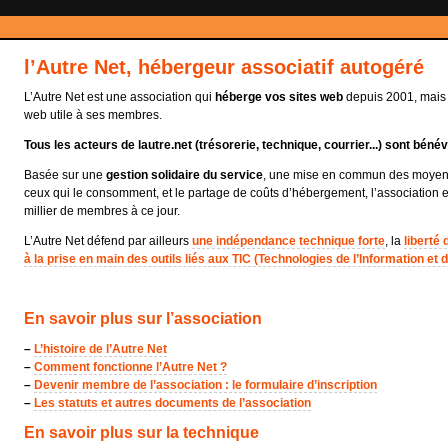
l’Autre Net, hébergeur associatif autogéré
L’Autre Net est une association qui
héberge vos sites web
depuis 2001, mais a
web utile à ses membres.
Tous les acteurs de lautre.net (trésorerie, technique, courrier...) sont bénév
Basée sur une
gestion solidaire du service
, une mise en commun des moyens 
ceux qui le consomment, et le partage de coûts d’hébergement, l’association 
millier de membres à ce jour.
L’Autre Net défend par ailleurs
une indépendance technique forte
, la
liberté
à la prise en main des outils liés aux TIC (Technologies de l’Information et
En savoir plus sur l’association
–
L’histoire de l’Autre Net
–
Comment fonctionne l’Autre Net ?
–
Devenir membre de l’association : le formulaire d’inscription
–
Les statuts et autres documents de l’association
En savoir plus sur la technique