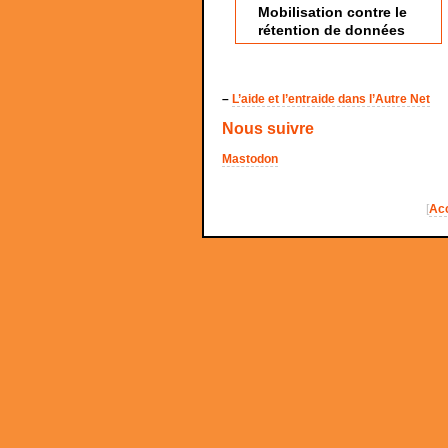
Mobilisation contre le
rétention de données
–
L’aide et l’entraide dans l’Autre Net
Nous suivre
Mastodon
[
Acc