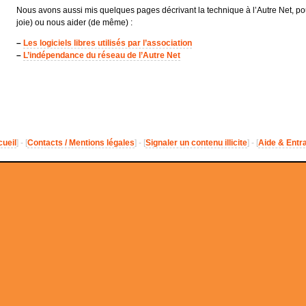
Nous avons aussi mis quelques pages décrivant la technique à l’Autre Net, po
joie) ou nous aider (de même) :
–
Les logiciels libres utilisés par l’association
–
L’indépendance du réseau de l’Autre Net
ueil
] - [
Contacts / Mentions légales
] - [
Signaler un contenu illicite
] - [
Aide & Entr