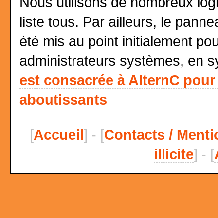
Nous utilisons de nombreux logi
liste tous. Par ailleurs, le pan
été mis au point initialement po
administrateurs systèmes, en s
est consacrée à AlternC pour 
aboutissants
[
Accueil
] - [
Contacts / Menti
illicite
] - [