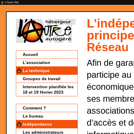
L'Autre Net
L’indép
princip
Réseau
Accueil
Afin de gara
L’association
La technique
participe au
Groupes de travail
économique d
Intervention planifiée les
18 et 19 février 2023
ses membres
Comment ?
associations
Le bureau
d’accès et d
Indépendance
Les administrateurs