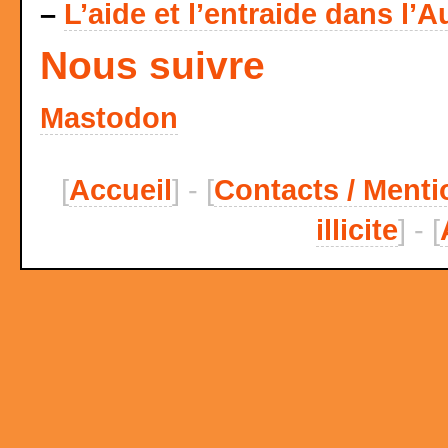
–
L’aide et l’entraide dans l’A
Nous suivre
Mastodon
[
Accueil
] - [
Contacts / Menti
illicite
] - [