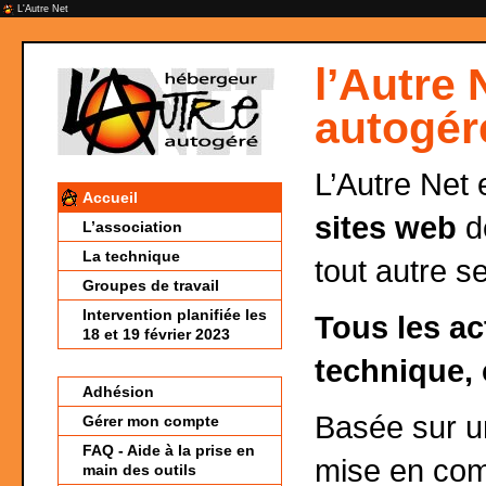
L'Autre Net
l’Autre 
autogér
L’Autre Net 
Accueil
sites web
de
L’association
La technique
tout autre s
Groupes de travail
Intervention planifiée les
Tous les ac
18 et 19 février 2023
technique, 
Adhésion
Basée sur 
Gérer mon compte
FAQ - Aide à la prise en
mise en co
main des outils