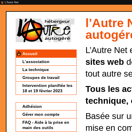
L'Autre Net
l’Autre 
autogér
L’Autre Net 
Accueil
sites web
de
L’association
La technique
tout autre s
Groupes de travail
Intervention planifiée les
Tous les ac
18 et 19 février 2023
technique, 
Adhésion
Basée sur 
Gérer mon compte
FAQ - Aide à la prise en
mise en co
main des outils