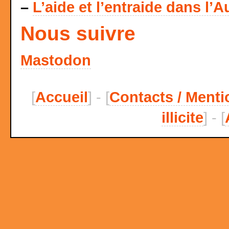
–
L’aide et l’entraide dans l’A
Nous suivre
Mastodon
[
Accueil
] - [
Contacts / Menti
illicite
] - [