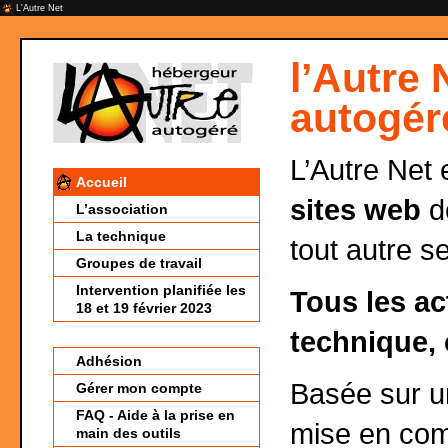
L'Autre Net
l’Autre 
autogér
L’Autre Net 
Accueil
sites web
de
L’association
La technique
tout autre s
Groupes de travail
Intervention planifiée les
Tous les ac
18 et 19 février 2023
technique, 
Adhésion
Basée sur 
Gérer mon compte
FAQ - Aide à la prise en
mise en co
main des outils