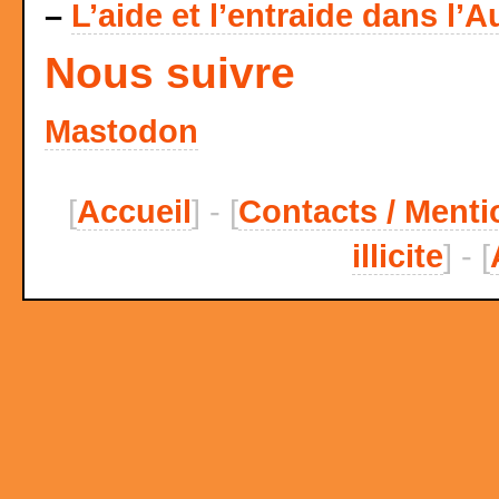
–
L’aide et l’entraide dans l’A
Nous suivre
Mastodon
[
Accueil
] - [
Contacts / Menti
illicite
] - [