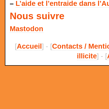
–
L’aide et l’entraide dans l’A
Nous suivre
Mastodon
[
Accueil
] - [
Contacts / Menti
illicite
] - [