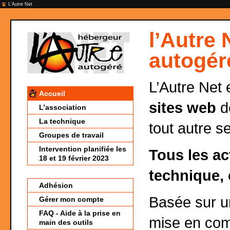
L'Autre Net
l’Autre 
autogér
L’Autre Net 
Accueil
sites web
de
L’association
La technique
tout autre s
Groupes de travail
Intervention planifiée les
Tous les ac
18 et 19 février 2023
technique, 
Adhésion
Basée sur 
Gérer mon compte
FAQ - Aide à la prise en
mise en co
main des outils