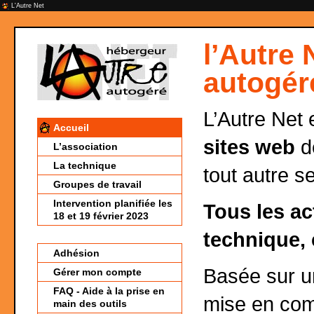
L'Autre Net
l’Autre 
autogér
L’Autre Net 
Accueil
sites web
de
L’association
La technique
tout autre s
Groupes de travail
Intervention planifiée les
Tous les ac
18 et 19 février 2023
technique, 
Adhésion
Basée sur 
Gérer mon compte
FAQ - Aide à la prise en
mise en co
main des outils