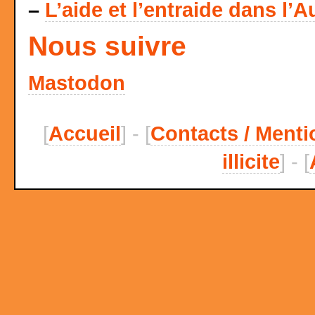
–
L’aide et l’entraide dans l’A
Nous suivre
Mastodon
[
Accueil
] - [
Contacts / Menti
illicite
] - [