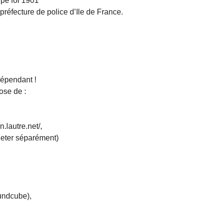
ype loi 1901
préfecture de police d’Ile de France.
dépendant !
ose de :
n.lautre.net/,
heter séparément)
undcube),